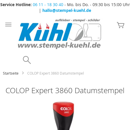
Service Hotline:
06 11 - 18 30 40
- Mo. bis Do. - 09:30 bis 15:00 Uhr
|
hallo@stempel-kuehl.de
Zum
Inhalt
Me
springen
Search
Startseite
COLOP Expert 3860 Datumstempel
COLOP Expert 3860 Datumstempel
Zum
Ende
der
Bildgalerie
springen