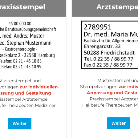
raxisstempel
Arztstempe
Musterstempel un
Musterstempel und
Stempelvorlagen
zur indi
vorlagen
zur individuellen
Anpassung und Gesta
ssung und Gestaltung
Praxisstempel Arztst
isstempel Arztstempel
Heilberufe Therapeuten M
ufe Therapeuten Mediziner
Weiter
Weiter