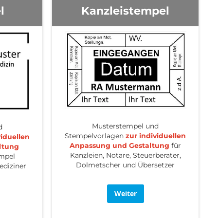
l
Kanzleistempel
Musterstempel und
d
Stempelvorlagen
zur individuellen
viduellen
Anpassung und Gestaltung
für
ltung
Kanzleien, Notare, Steuerberater,
empel
Dolmetscher und Übersetzer
ediziner
Weiter