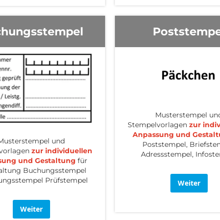
hungsstempel
Poststempe
Musterstempel un
Stempelvorlagen
zur indi
Anpassung und Gestal
Musterstempel und
Poststempel, Briefste
vorlagen
zur individuellen
Adressstempel, Infost
sung und Gestaltung
für
altung Buchungsstempel
ungsstempel Prüfstempel
Weiter
Weiter