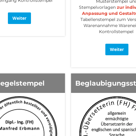
ingang Kontrollstempel
Musterstempel un
Stempelvorlagen
zur indi
Anpassung und Gestalt
Weiter
Tabellenstempel zum Vers
Warenannahme Warene
Kontrollstempel
Weiter
iegelstempel
Beglaubigungss