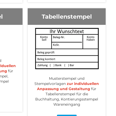
l
Tabellenstempel
d
viduellen
tung
für
mpel,
Musterstempel und
empel
Stempelvorlagen
zur individuellen
Anpassung und Gestaltung
für
Tabellenstempel für die
Buchhaltung, Kontierungsstempel
Wareneingang