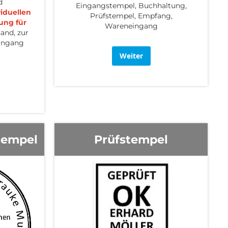
d
Eingangstempel, Buchhaltung,
viduellen
Prüfstempel, Empfang,
ung für
Wareneingang
and, zur
ingang
Weiter
tempel
Prüfstempel