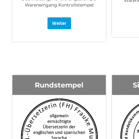
Warene
Wareneingang Kontrollstempel
Weiter
Rundstempel
S