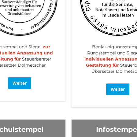
stempel und Siegel
zur
Beglaubigungsstemp
iduellen Anpassung und
Rundstempel und Sieg
ltung für
Steuerberater
individuellen Anpassu
ersetzer Dolmetscher
Gestaltung für
Steuerb
Übersetzer Dolmetsc
Weiter
Weiter
chulstempel
Infostempe