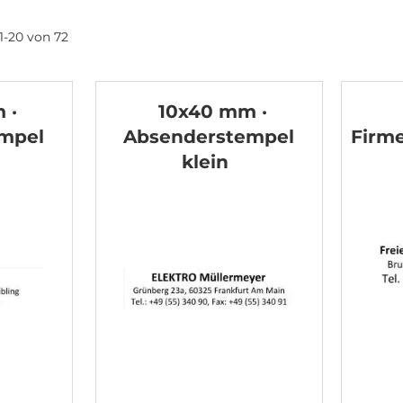
1
-
20
von
72
 ·
10x40 mm ·
mpel
Absenderstempel
Firm
klein