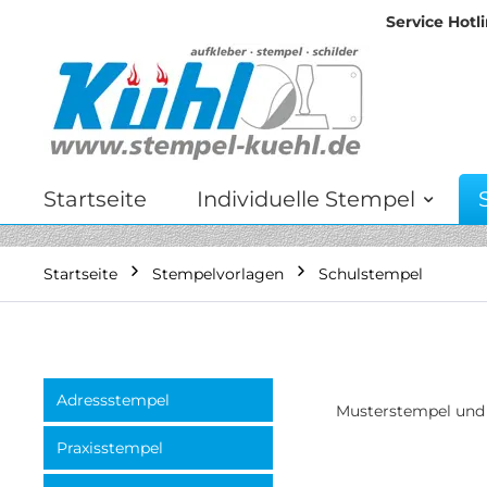
Service Hotli
Zum
Inhalt
springen
Startseite
Individuelle Stempel
Startseite
Stempelvorlagen
Schulstempel
Adressstempel
Musterstempel und 
Praxisstempel