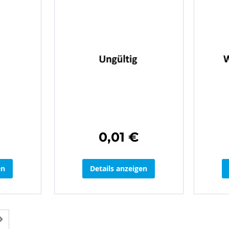
0,01 €
en
Details anzeigen
de die Seite
Seite
Weiter