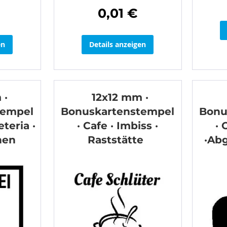
0,01 €
en
Details anzeigen
 ·
12x12 mm ·
tempel
Bonuskartenstempel
Bonu
eteria ·
· Cafe · Imbiss ·
· 
hen
Raststätte
·Ab