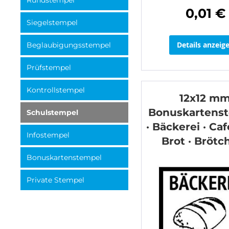
Rundstempel
0,01 €
Siegelstempel
Details anzeig
Beglaubigungsstempel
Prüfstempel
Kontrollstempel
12x12 mm
Bonuskartens
Schulstempel
· Bäckerei · Caf
Infostempel
Brot · Brötc
Bonuskartenstempel
Private Stempel