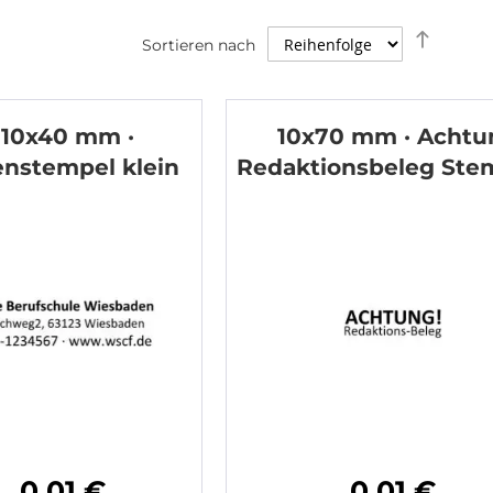
Abstei
Sortieren nach
sortier
10x40 mm ·
10x70 mm · Achtu
enstempel klein
Redaktionsbeleg Ste
0,01 €
0,01 €