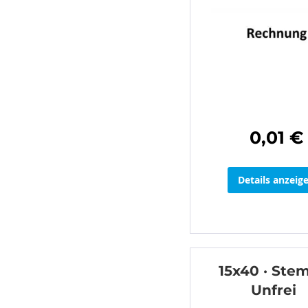
0,01 €
Details anzeig
15x40 · Stem
Unfrei