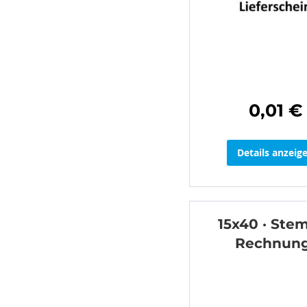
0,01 €
Details anzeig
15x40 · Stem
Rechnun