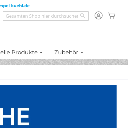
mpel-kuehl.de
Mein
Search
Search
elle Produkte
Zubehör