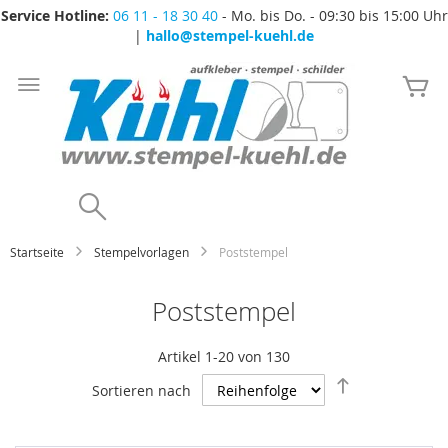
Service Hotline:
06 11 - 18 30 40
- Mo. bis Do. - 09:30 bis 15:00 Uhr
|
hallo@stempel-kuehl.de
Zum
Inhalt
Me
springen
Search
Startseite
Stempelvorlagen
Poststempel
Poststempel
Artikel
1
-
20
von
130
Absteigend
Sortieren nach
sortieren