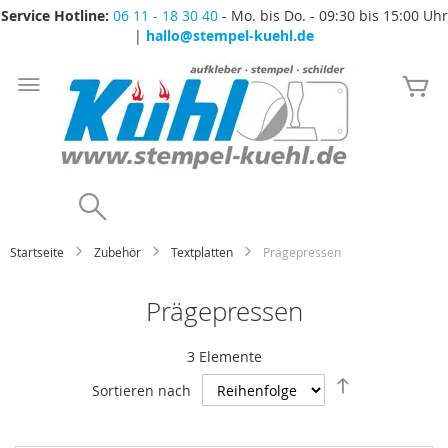
Service Hotline:
06 11 - 18 30 40
- Mo. bis Do. - 09:30 bis 15:00 Uhr
|
hallo@stempel-kuehl.de
Zum
Inhalt
Me
springen
Search
Startseite
Zubehör
Textplatten
Prägepressen
Prägepressen
3
Elemente
Absteigend
Sortieren nach
sortieren