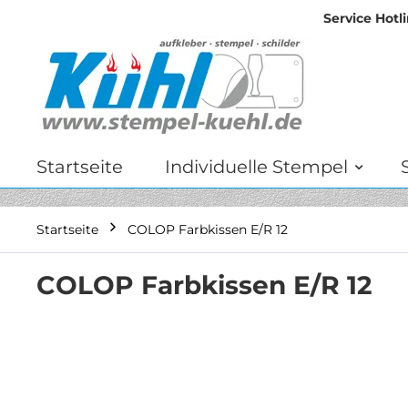
Service Hotli
Zum
Inhalt
springen
Startseite
Individuelle Stempel
Startseite
COLOP Farbkissen E/R 12
COLOP Farbkissen E/R 12
Zum
Ende
der
Bildgalerie
springen