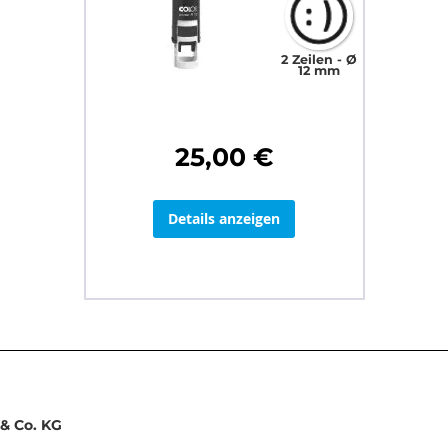
2 Zeilen
Ø
12 mm
25,00 €
Details anzeigen
& Co. KG