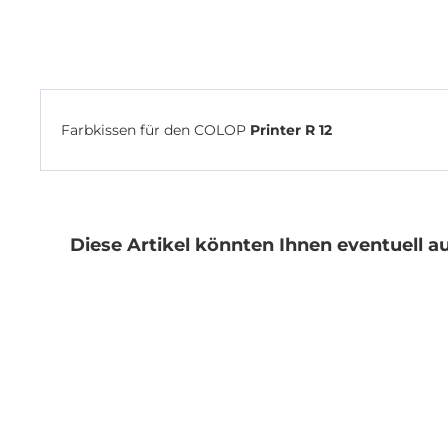
Zum
Anfang
der
Bildgalerie
springen
Farbkissen für den COLOP
Printer R 12
Diese Artikel könnten Ihnen eventuell au