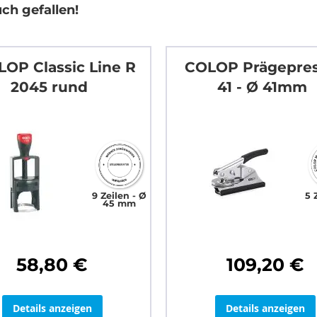
ch gefallen!
OP Classic Line R
COLOP Prägepres
2045 rund
41 - Ø 41mm
9 Zeilen
Ø
5 
45 mm
58,80 €
109,20 €
Details anzeigen
Details anzeigen