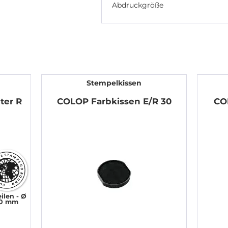
Abdruckgröße
Stempelkissen
ter R
COLOP Farbkissen E/R 30
CO
eilen
Ø
0 mm