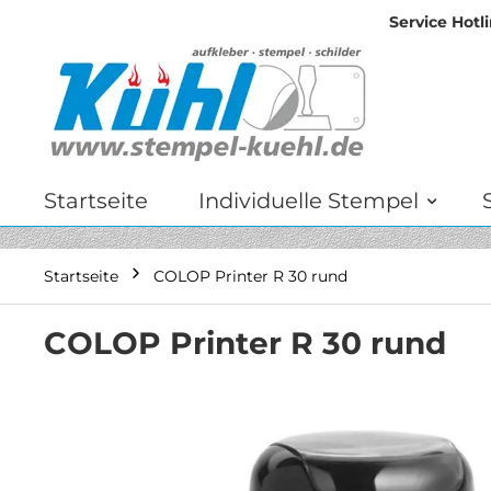
Service Hotli
Zum
Inhalt
springen
Startseite
Individuelle Stempel
Startseite
COLOP Printer R 30 rund
COLOP Printer R 30 rund
Zum
Ende
der
Bildgalerie
springen