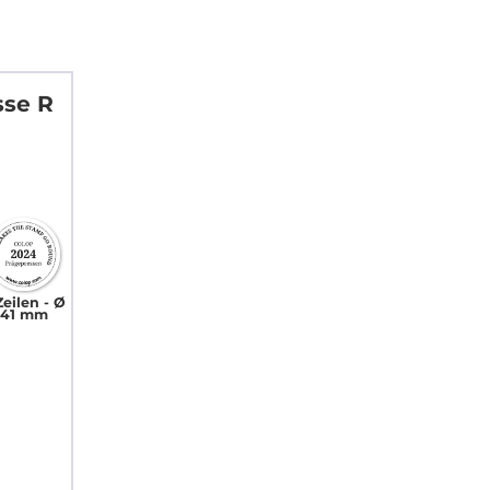
se R
Zeilen
Ø
41 mm