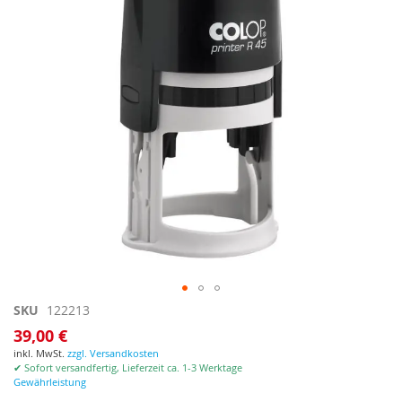
Zum
SKU
122213
Anfang
39,00 €
der
inkl. MwSt.
zzgl. Versandkosten
Bildgalerie
✔ Sofort versandfertig, Lieferzeit ca. 1-3 Werktage
springen
Gewährleistung