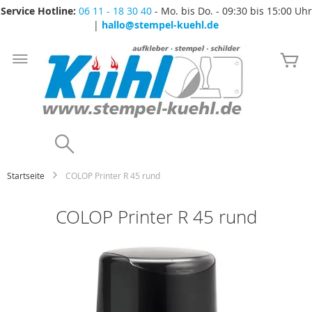
Service Hotline:
06 11 - 18 30 40
- Mo. bis Do. - 09:30 bis 15:00 Uhr
|
hallo@stempel-kuehl.de
Zum
Inhalt
Me
springen
Search
Startseite
COLOP Printer R 45 rund
COLOP Printer R 45 rund
Zum
Ende
der
Bildgalerie
springen