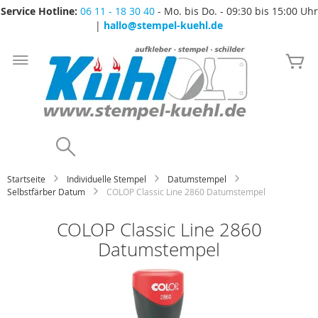
Service Hotline:
06 11 - 18 30 40
- Mo. bis Do. - 09:30 bis 15:00 Uhr
|
hallo@stempel-kuehl.de
Zum
Inhalt
Me
springen
Search
Startseite
Individuelle Stempel
Datumstempel
Selbstfärber Datum
COLOP Classic Line 2860 Datumstempel
COLOP Classic Line 2860
Datumstempel
Zum
Ende
der
Bildgalerie