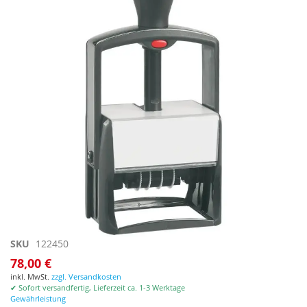
springen
Zum
SKU
122450
Anfang
78,00 €
der
inkl. MwSt.
zzgl. Versandkosten
Bildgalerie
✔ Sofort versandfertig, Lieferzeit ca. 1-3 Werktage
springen
Gewährleistung