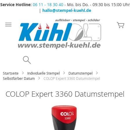
Service Hotline:
06 11 - 18 30 40
- Mo. bis Do. - 09:30 bis 15:00 Uhr
|
hallo@stempel-kuehl.de
Zum
Inhalt
Me
springen
Search
Startseite
Individuelle Stempel
Datumstempel
Selbstfärber Datum
COLOP Expert 3360 Datumstempel
COLOP Expert 3360 Datumstempel
Zum
Ende
der
Bildgalerie
springen