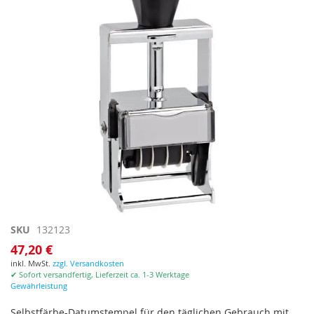
Zum
SKU
132123
Anfang
47,20 €
der
inkl. MwSt.
zzgl. Versandkosten
Bildgalerie
✔ Sofort versandfertig, Lieferzeit ca. 1-3 Werktage
springen
Gewährleistung
Selbstfärbe-Datumstempel für den täglichen Gebrauch mit