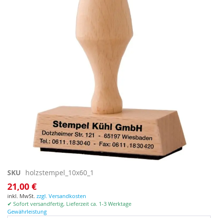
springen
Zum
SKU
holzstempel_10x60_1
Anfang
21,00 €
der
inkl. MwSt.
zzgl. Versandkosten
Bildgalerie
✔ Sofort versandfertig, Lieferzeit ca. 1-3 Werktage
springen
Gewährleistung