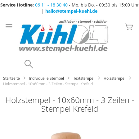
Service Hotline:
06 11 - 18 30 40
- Mo. bis Do. - 09:30 bis 15:00 Uhr
|
hallo@stempel-kuehl.de
Zum
Inhalt
Me
springen
Search
Startseite
Individuelle Stempel
Textstempel
Holzstempel
Holzstempel - 10x60mm - 3 Zeilen - Stempel Krefeld
Holzstempel - 10x60mm - 3 Zeilen -
Stempel Krefeld
Zum
Ende
der
Bildgalerie