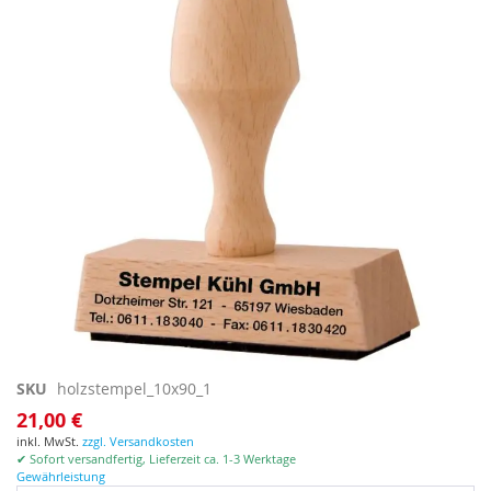
springen
Zum
SKU
holzstempel_10x90_1
Anfang
21,00 €
der
inkl. MwSt.
zzgl. Versandkosten
Bildgalerie
✔ Sofort versandfertig, Lieferzeit ca. 1-3 Werktage
springen
Gewährleistung