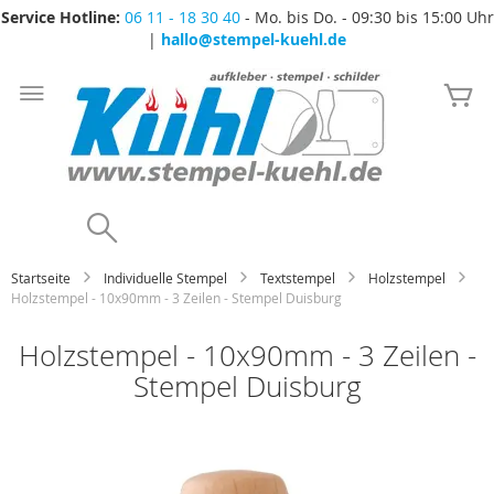
Service Hotline:
06 11 - 18 30 40
- Mo. bis Do. - 09:30 bis 15:00 Uhr
|
hallo@stempel-kuehl.de
Zum
Inhalt
Me
springen
Search
Startseite
Individuelle Stempel
Textstempel
Holzstempel
Holzstempel - 10x90mm - 3 Zeilen - Stempel Duisburg
Holzstempel - 10x90mm - 3 Zeilen -
Stempel Duisburg
Zum
Ende
der
Bildgalerie