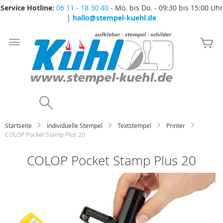
Service Hotline:
06 11 - 18 30 40
- Mo. bis Do. - 09:30 bis 15:00 Uhr
|
hallo@stempel-kuehl.de
Zum
Inhalt
Me
springen
Search
Startseite
Individuelle Stempel
Textstempel
Printer
COLOP Pocket Stamp Plus 20
COLOP Pocket Stamp Plus 20
Zum
Ende
der
Bildgalerie
springen