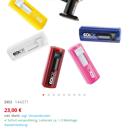
Zum
SKU
144371
Anfang
23,00 €
der
inkl. MwSt.
zzgl. Versandkosten
Bildgalerie
✔ Sofort versandfertig, Lieferzeit ca. 1-3 Werktage
springen
Gewährleistung