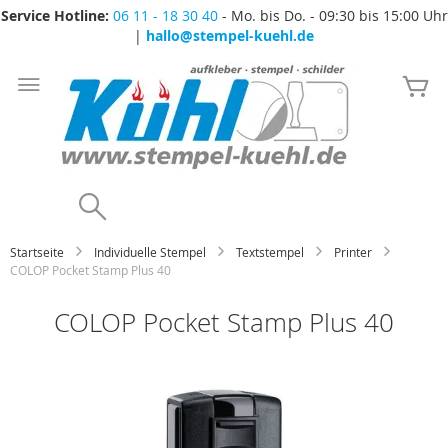
Service Hotline:
06 11 - 18 30 40
- Mo. bis Do. - 09:30 bis 15:00 Uhr
|
hallo@stempel-kuehl.de
Zum
Inhalt
Me
springen
Search
Startseite
Individuelle Stempel
Textstempel
Printer
COLOP Pocket Stamp Plus 40
COLOP Pocket Stamp Plus 40
Zum
Ende
der
Bildgalerie
springen