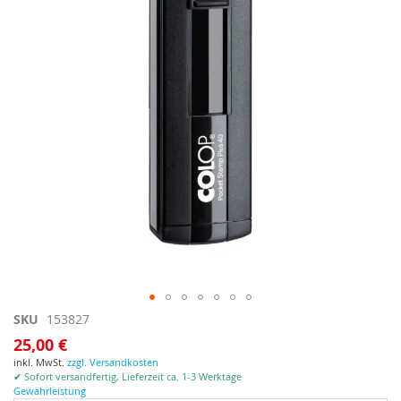
Zum
SKU
153827
Anfang
25,00 €
der
inkl. MwSt.
zzgl. Versandkosten
Bildgalerie
✔ Sofort versandfertig, Lieferzeit ca. 1-3 Werktage
springen
Gewährleistung