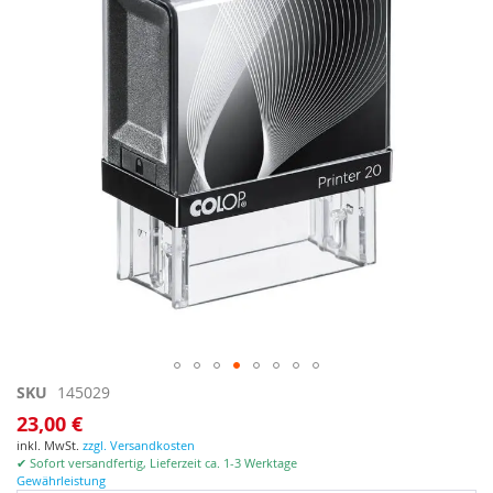
Zum
SKU
145029
Anfang
23,00 €
der
inkl. MwSt.
zzgl. Versandkosten
Bildgalerie
✔ Sofort versandfertig, Lieferzeit ca. 1-3 Werktage
springen
Gewährleistung