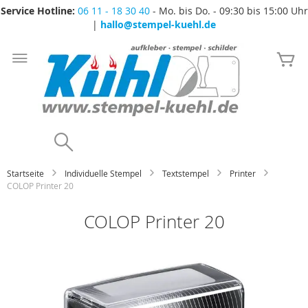
Service Hotline:
06 11 - 18 30 40
- Mo. bis Do. - 09:30 bis 15:00 Uhr
|
hallo@stempel-kuehl.de
Zum
Inhalt
Me
springen
Search
Startseite
Individuelle Stempel
Textstempel
Printer
COLOP Printer 20
COLOP Printer 20
Zum
Ende
der
Bildgalerie
springen