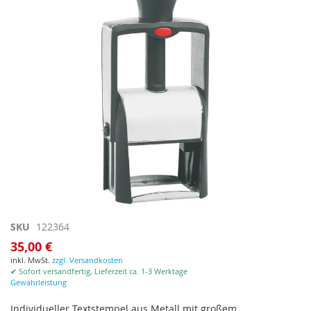
Zum
SKU
122364
Anfang
35,00 €
der
inkl. MwSt.
zzgl. Versandkosten
Bildgalerie
✔ Sofort versandfertig, Lieferzeit ca. 1-3 Werktage
springen
Gewährleistung
Individueller Textstempel aus Metall mit großem