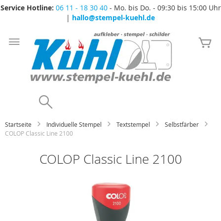
Service Hotline:
06 11 - 18 30 40
- Mo. bis Do. - 09:30 bis 15:00 Uhr
|
hallo@stempel-kuehl.de
Zum
Inhalt
Me
springen
Search
Startseite
Individuelle Stempel
Textstempel
Selbstfärber
COLOP Classic Line 2100
COLOP Classic Line 2100
Zum
Ende
der
Bildgalerie
springen