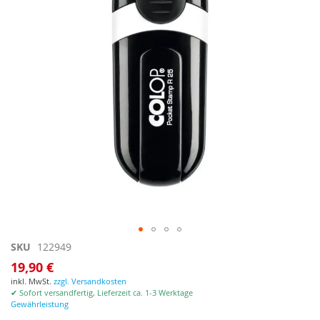
Zum
SKU
122949
Anfang
19,90 €
der
inkl. MwSt.
zzgl. Versandkosten
Bildgalerie
✔ Sofort versandfertig, Lieferzeit ca. 1-3 Werktage
springen
Gewährleistung