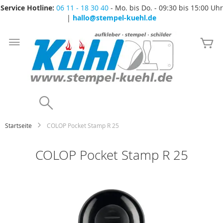
Service Hotline:
06 11 - 18 30 40
- Mo. bis Do. - 09:30 bis 15:00 Uhr
|
hallo@stempel-kuehl.de
Zum
Inhalt
Me
springen
Search
Startseite
COLOP Pocket Stamp R 25
COLOP Pocket Stamp R 25
Zum
Ende
der
Bildgalerie
springen